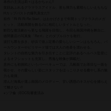
本作の主演は莉々はるかちゃん!!
笑顔あふれるグラマラスアイドル、形も弾力も素晴らしいえちちな
Hカップバストの爆乳美女だ!!
前作「Ri Ri Ri Re:Start」はおかげさまで年間トップクラスのメガ
ヒット、活動再開を飾るのに相応しいタイトルとなった。
鮮烈な復活劇から更なる飛躍を目指し、今回も南国沖縄を舞台に、
徳間書店の写真集「Re:ri」とのダブルロケを敢行。
波打ち際を歩き、砂浜で遊ぶ定番の愛らしいシーンはもちろん、バ
ーカウンターやビリヤード場では大人の色香を漂わせる。
タレントの自然な魅力を引き出すことに定評のあるヘルペス監督に
よるオフショットも充実し、秀逸な映像が満載だ。
意外にも初挑戦というバーベキューでは、几帳面でお茶目な一面を
覗かせ、その愛らしい姿にスタッフをほっこりさせる癒やし系の魅
力も発揮。
澄んだ海風が運ぶ南国のメロディー、甘い誘惑のキスが心を捕らえ
て離さない!!
※ソフ倫（EOCS)審査済み