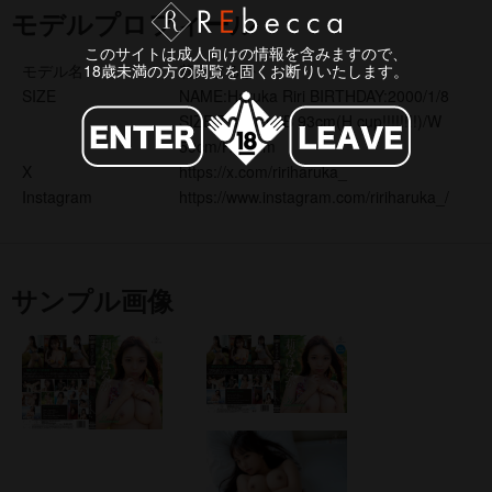
モデルプロフィール
このサイトは成人向けの情報を含みますので、
モデル名
莉々はるか
18歳未満の方の閲覧を固くお断りいたします。
SIZE
NAME:Haruka Riri BIRTHDAY:2000/1/8
SIZE:T 160cm/B 93cm(H cup!!!!!!!!)/W
59cm/H 87cm
X
https://x.com/ririharuka_
Instagram
https://www.instagram.com/ririharuka_/
サンプル画像