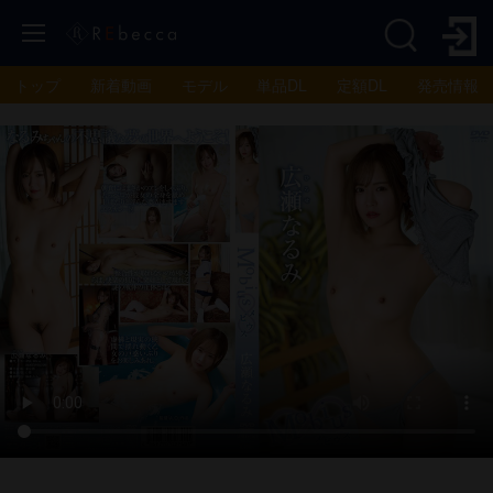
トップ
新着動画
モデル
単品DL
定額DL
発売情報