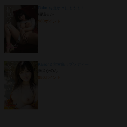
Ruka お出かけしようよ！
稲場るか
980ポイント
Kanon2 宮古島ラプソディー
奏音かのん
980ポイント