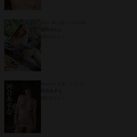
Mion 夢の園への招待状
園田みおん
980ポイント
Asuna2 楽園ハピネス!!
河合あすな
980ポイント