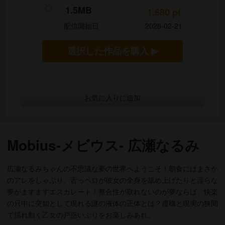
1.5MB
1,680
pt
配信開始日
2026-02-21
選択した作品を購入 ▶
お気に入りに追加
Mobius-メビウス- 広瀬なるみ
広瀬なるみちゃんの不思議な夢の世界へようこそ！朝食にはまさか
のアレをしゃぶり、舌っペロが彼女の全身を舐め上げたりと淫らな
夢がますますエスカレート！整合性が取れないのが夢ならば、快楽
の只中に突如として現れる謎の液体の正体とは？虚構と現実の狭間
で揺れ動く乙女の戸惑いぶりをお楽しみあれ。