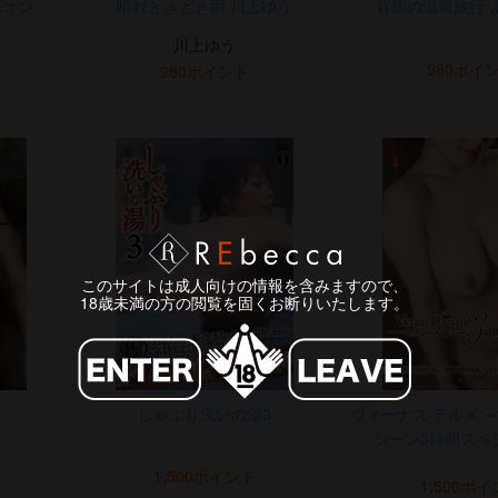
ニオン
晴れときどき雨 川上ゆう
背徳の温泉旅行 
川上ゆう
980ポイ
980ポイント
このサイトは成人向けの情報を含みますので、
18歳未満の方の閲覧を固くお断りいたします。
しゃぶり洗いの湯3
ヴィーナス·テルメ 
シーン3時間スペ
1,500ポイント
1,500ポ