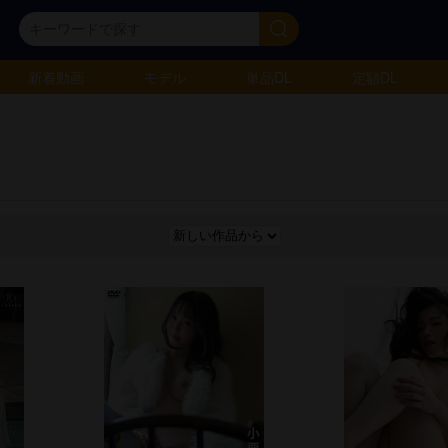
新着動画
モデル
単品DL
定額DL