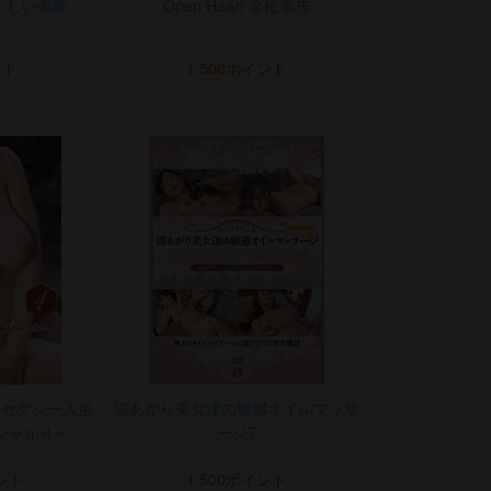
よしい美希
Open Heart 金松季歩
ント
1,500ポイント
～セクシー入浴
湯あがり美女達の敏感オイルマッサ
シャル４～
ージ7
イント
1,500ポイント