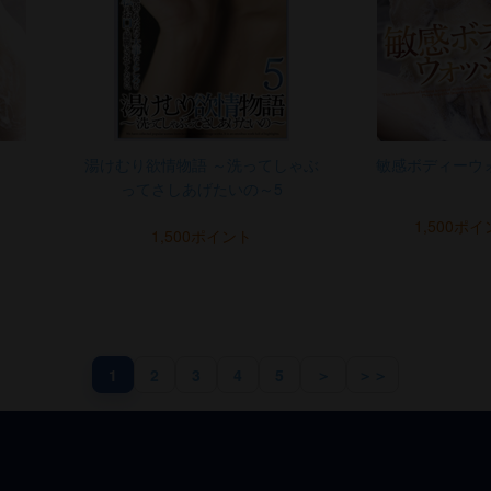
湯けむり欲情物語 ～洗ってしゃぶ
敏感ボディーウ
ってさしあげたいの～5
1,500ポ
1,500ポイント
1
2
3
4
5
＞
＞＞