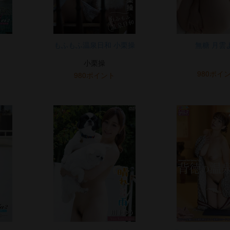
もふもふ温泉日和 小栗操
無糖 月雲
小栗操
980ポイ
980ポイント