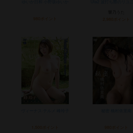
ゆいか日和 小野坂ゆいか
Uta2 波打ち際のリユ
響乃うた
980ポイント
2,980ポイント
ヴィーナス·テルメ 峰玲子
秘密 橋村依里南
1,500ポイント
980ポイント