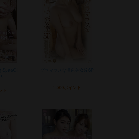
g Spa&Oil
グラマラスな温泉美女達SP
e5
1,500ポイント
イント