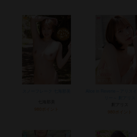
スノーフレーク 七海那美
Alice in Reverie～ア
リー～ 釈アリス
七海那美
釈アリス
980ポイント
980ポイント