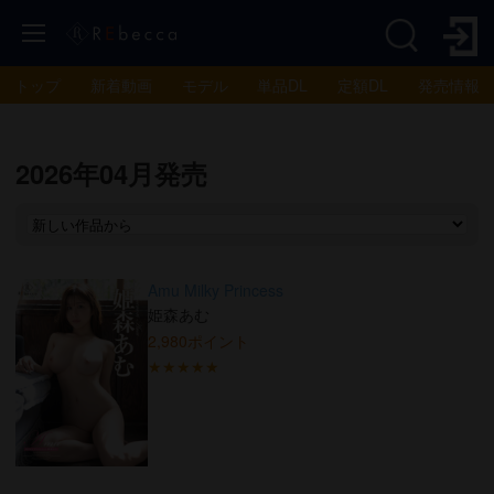
トップ
新着動画
モデル
単品DL
定額DL
発売情報
2026年04月発売
Amu Milky Princess
姫森あむ
2,980ポイント
★★★★★