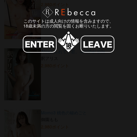
2,980ポイント
このサイトは成人向けの情報を含みますので、
18歳未満の方の閲覧を固くお断りいたします。
Alice2 ふれて、君。-another side-
釈アリス
2,980ポイント
Momo3 桃色の秘めごと
御園もも
2,980ポイント