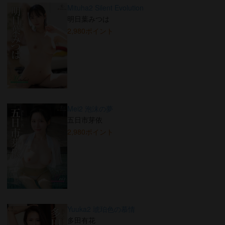
Mituha2 Silent Evolution
明日葉みつは
2,980ポイント
Mei2 泡沫の夢
五日市芽依
2,980ポイント
Yuuka2 琥珀色の慕情
多田有花