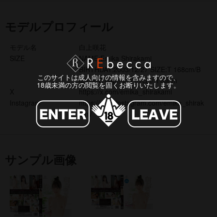
モデルプロフィール
モデル名
白上咲花
SIZE
NAME:Emika Shirakami
BIRTHDAY:2003/12/27 SIZE:T 168cm/B
このサイトは成人向けの情報を含みますので、
83cm(C cup!!!)/W 57cm/H 89cm
18歳未満の方の閲覧を固くお断りいたします。
X
https://x.com/emika_shirakami
Instagram
https://www.instagram.com/emika_shirak
ami/
サンプル画像