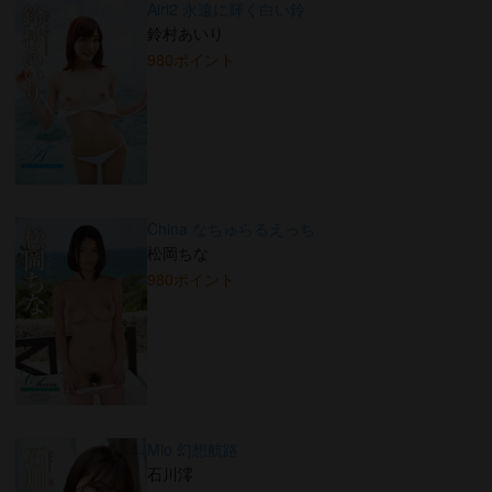
Airi2 永遠に輝く白い鈴
鈴村あいり
980ポイント
China なちゅらるえっち
松岡ちな
980ポイント
Mio 幻想航路
石川澪