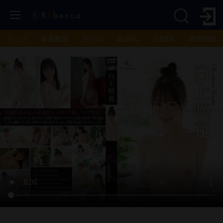
トップ
新着動画
モデル
単品DL
定額DL
発売情報