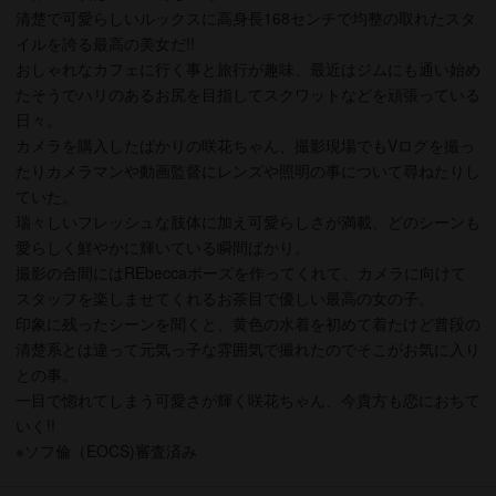
清楚で可愛らしいルックスに高身長168センチで均整の取れたスタ
イルを誇る最高の美女だ!!
おしゃれなカフェに行く事と旅行が趣味、最近はジムにも通い始め
たそうでハリのあるお尻を目指してスクワットなどを頑張っている
日々。
カメラを購入したばかりの咲花ちゃん、撮影現場でもVログを撮っ
たりカメラマンや動画監督にレンズや照明の事について尋ねたりし
ていた。
瑞々しいフレッシュな肢体に加え可愛らしさが満載、どのシーンも
愛らしく鮮やかに輝いている瞬間ばかり。
撮影の合間にはREbeccaポーズを作ってくれて、カメラに向けて
スタッフを楽しませてくれるお茶目で優しい最高の女の子。
印象に残ったシーンを聞くと、黄色の水着を初めて着たけど普段の
清楚系とは違って元気っ子な雰囲気で撮れたのでそこがお気に入り
との事。
一目で惚れてしまう可愛さが輝く咲花ちゃん、今貴方も恋におちて
いく!!
※ソフ倫（EOCS)審査済み