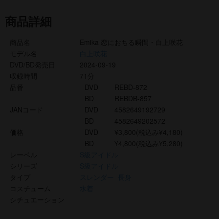
商品詳細
商品名
Emika 恋におちる瞬間・白上咲花
モデル名
白上咲花
DVD/BD発売日
2024-09-19
収録時間
71分
品番
DVD
REBD-872
BD
REBDB-857
JANコード
DVD
4582649192729
BD
4582649202572
価格
DVD
¥3,800(税込み¥4,180)
BD
¥4,800(税込み¥5,280)
レーベル
S級アイドル
シリーズ
S級アイドル
タイプ
スレンダー
長身
コスチューム
水着
シチュエーション