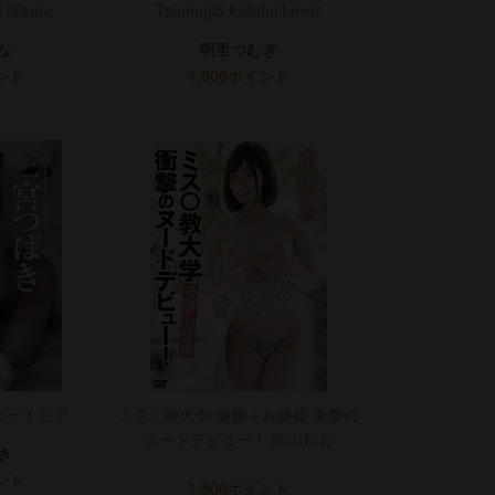
 leisure
Tsumugi5 Fateful Lover
な
明里つむぎ
イント
1,500ポイント
惚のユートピア
ミス〇教大学 優勝＋お嬢様 衝撃の
ヌードデビュー！ 南山ねお
き
イント
1,500ポイント