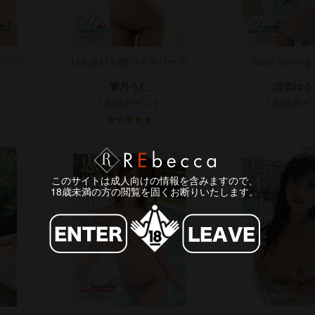
フラワー
Uta 波打ち際のメモリーズ
Yuuhi Shining 
響乃うた
設楽ゆう
1,500ポイント
1,500ポ
★★★★★
このサイトは成人向けの情報を含みますので、
18歳未満の方の閲覧を固くお断りいたします。