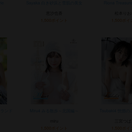
ie
Sayaka 白き砂浜と雪肌の美女
Riona Treasure
恵沙也香
松本りお
1,500ポイント
1,500ポ
イランド
Miru4 みる散歩～北国編～
Tsubaki4 恍
miru
三宮つば
1,500ポイント
1,500ポ