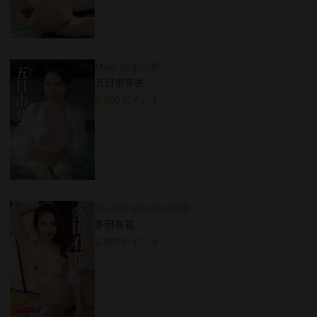
Mei2 泡沫の夢
五日市芽依
2,980ポイント
Yuuka2 琥珀色の慕情
多田有花
2,980ポイント