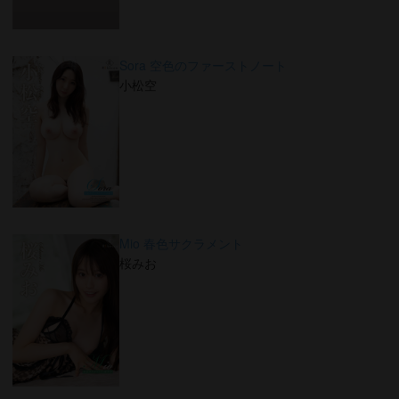
Sora 空色のファーストノート
小松空
Mio 春色サクラメント
桜みお