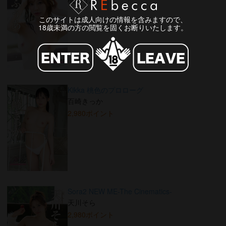
楓ふうあ
このサイトは成人向けの情報を含みますので、
18歳未満の方の閲覧を固くお断りいたします。
Kikka 桃色のプロローグ
百崎きっか
2,980ポイント
Sora2 NEW ME-The Cinematics-
天川そら
2,980ポイント