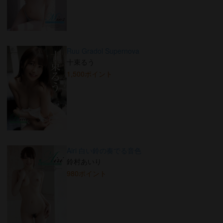
Ruu Gradol Supernova
十束るう
1,500ポイント
Airi 白い鈴の奏でる音色
鈴村あいり
980ポイント