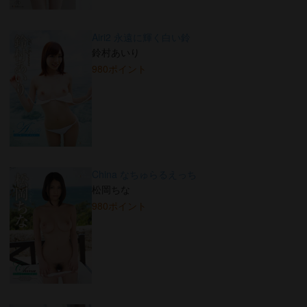
Airi2 永遠に輝く白い鈴
鈴村あいり
980ポイント
China なちゅらるえっち
松岡ちな
980ポイント