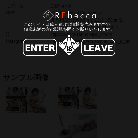
モデル名
三宮つばき
SIZE
NAME:Tsubaki Sannomiya
BIRTHDAY:1998/5/4 SIZE:T 150cm/B
このサイトは成人向けの情報を含みますので、
89cm(G cup!!!!!!!)/W 54cm/H 83cm
18歳未満の方の閲覧を固くお断りいたします。
X
https://x.com/sannomiya_cmore
Instagram
https://www.instagram.com/tsubaki_s_cm
ore/
サンプル画像