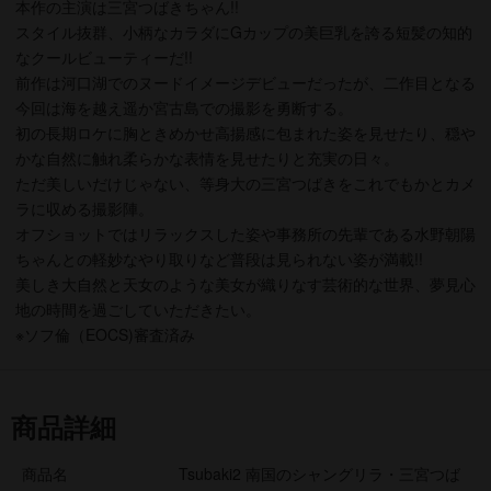
本作の主演は三宮つばきちゃん!!
スタイル抜群、小柄なカラダにGカップの美巨乳を誇る短髪の知的
なクールビューティーだ!!
前作は河口湖でのヌードイメージデビューだったが、二作目となる
今回は海を越え遥か宮古島での撮影を勇断する。
初の長期ロケに胸ときめかせ高揚感に包まれた姿を見せたり、穏や
かな自然に触れ柔らかな表情を見せたりと充実の日々。
ただ美しいだけじゃない、等身大の三宮つばきをこれでもかとカメ
ラに収める撮影陣。
オフショットではリラックスした姿や事務所の先輩である水野朝陽
ちゃんとの軽妙なやり取りなど普段は見られない姿が満載!!
美しき大自然と天女のような美女が織りなす芸術的な世界、夢見心
地の時間を過ごしていただきたい。
※ソフ倫（EOCS)審査済み
商品詳細
商品名
Tsubaki2 南国のシャングリラ・三宮つば