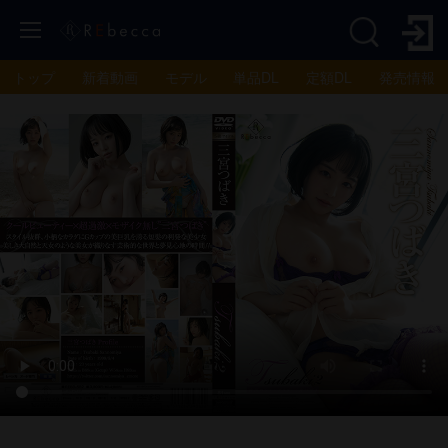
トップ
新着動画
モデル
単品DL
定額DL
発売情報